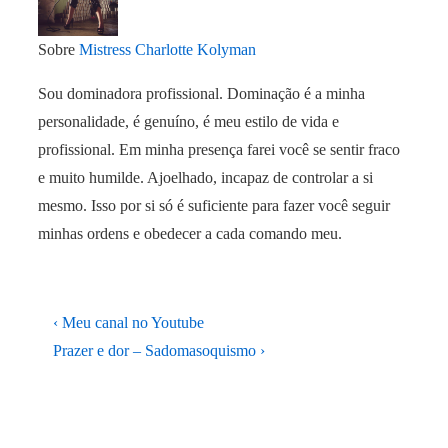
Sobre
Mistress Charlotte Kolyman
Sou dominadora profissional. Dominação é a minha
personalidade, é genuíno, é meu estilo de vida e
profissional. Em minha presença farei você se sentir fraco
e muito humilde. Ajoelhado, incapaz de controlar a si
mesmo. Isso por si só é suficiente para fazer você seguir
minhas ordens e obedecer a cada comando meu.
Navegação
Previous
‹ Meu canal no Youtube
de
Post
Next
Prazer e dor – Sadomasoquismo ›
is
Post
Post
is