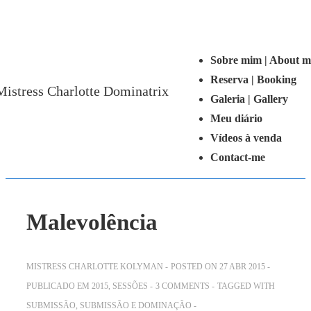
↓
Main
Ir
Navigation
Menu
para
Sobre mim | About m
o
Reserva | Booking
Mistress Charlotte Dominatrix
Conteúdo
Galeria | Gallery
Principal
Meu diário
Vídeos à venda
Contact-me
Malevolência
MISTRESS CHARLOTTE KOLYMAN
POSTED ON
27 ABR 2015
PUBLICADO EM
2015
,
SESSÕES
3 COMMENTS
TAGGED WITH
SUBMISSÃO
,
SUBMISSÃO E DOMINAÇÃO