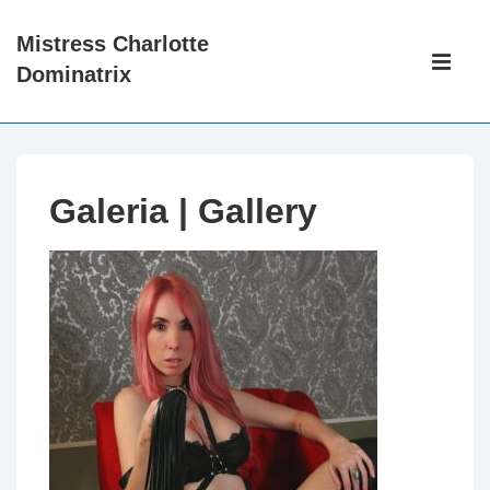
↓
Mistress Charlotte
Ir
Main
Dominatrix
para
Navigati
Men
o
Conteúdo
Principal
Galeria | Gallery