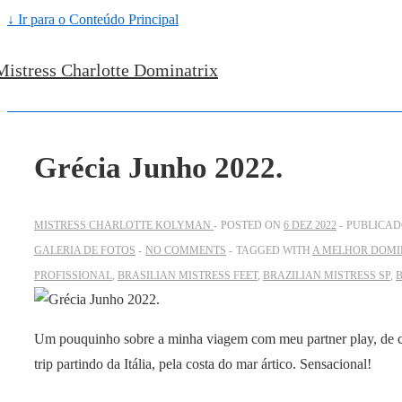
↓ Ir para o Conteúdo Principal
Mistress Charlotte Dominatrix
Grécia Junho 2022.
MISTRESS CHARLOTTE KOLYMAN
POSTED ON
6 DEZ 2022
PUBLICA
GALERIA DE FOTOS
NO COMMENTS
TAGGED WITH
A MELHOR DOMI
PROFISSIONAL
,
BRASILIAN MISTRESS FEET
,
BRAZILIAN MISTRESS SP
,
Um pouquinho sobre a minha viagem com meu partner play, de car
trip partindo da Itália, pela costa do mar ártico. Sensacional!