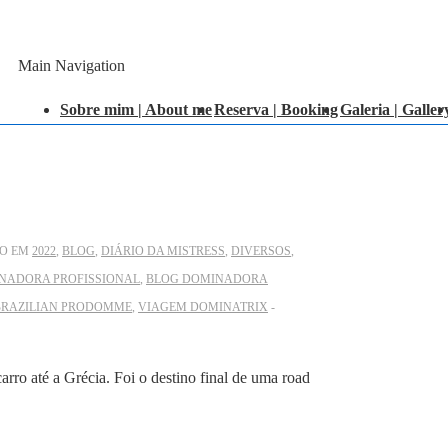
Main Navigation
Sobre mim | About me
Reserva | Booking
Galeria | Galler
DO EM
2022
,
BLOG
,
DIÁRIO DA MISTRESS
,
DIVERSOS
,
NADORA PROFISSIONAL
,
BLOG DOMINADORA
BRAZILIAN PRODOMME
,
VIAGEM DOMINATRIX
ro até a Grécia. Foi o destino final de uma road