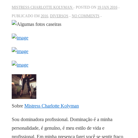
MISTRESS CHARLOTTE KOLYMAN
POSTED ON
19 JAN 2016
PUBLICADO EM
2016
,
DIVERSOS
NO COMMENTS
Sobre
Mistress Charlotte Kolyman
Sou dominadora profissional. Dominação é a minha
personalidade, é genuíno, é meu estilo de vida e
profissional. Em minha presença farei você se sentir fraco