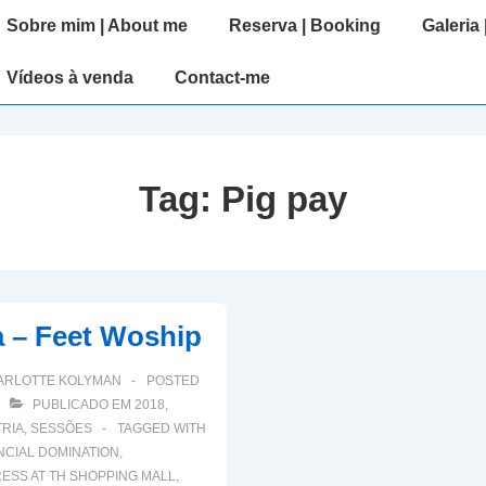
ain
Sobre mim | About me
Reserva | Booking
Galeria 
avigation
Vídeos à venda
Contact-me
Tag:
Pig pay
a – Feet Woship
ARLOTTE KOLYMAN
POSTED
PUBLICADO EM
2018
,
RIA
,
SESSÕES
TAGGED WITH
NCIAL DOMINATION
,
ESS AT TH SHOPPING MALL
,