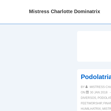
↓
M
Ir
N
Mistress Charlotte Dominatrix
para
o
Conteúdo
Principal
Podolatri
BY
MISTRESS CH
ON
30 JAN 2018
DIVERSOS
,
PODOLAT
FEETWORSHIP
,
FINA
HUMILHATRIX
,
MISTR