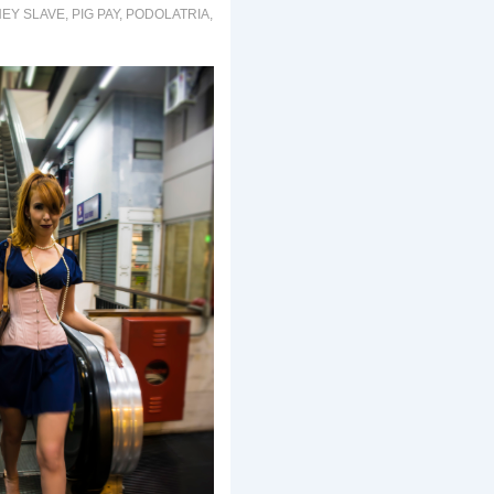
EY SLAVE
,
PIG PAY
,
PODOLATRIA
,