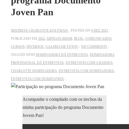
programa Documento
Joven Pan
MISTRESS CHARLOTTE KOLYMAN
POSTED ON
9 DEZ 2022
PUBLICADO EM
2022
,
ARTIGOS BDSM
,
BLOG
,
COMUNICADOS
,
CURSOS
,
DIVERSOS
,
GALERIA DE FOTOS
NO COMMENTS
TAGGED WITH
DOMINADORA DÁ ENTREVISTA
,
DOMINADORA
PROFISSIONAL DÁ ENTREVISTA
,
ENTREVISTA COM A RAINHA
CHARLOTTE DOMINADORA
,
ENTREVISTA COM DOMINADORA
,
ENTREVISTA COM DOMINATRIX
Acompanhe o compilado com os trechos da
minha participação do programa Documento
Jovem Pan!