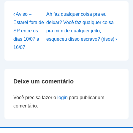
Navegação
Previous
Next
‹ Aviso –
Ah faz qualquer coisa pra eu
Post
Post
de
Estarei fora de
deixar? Você faz qualquer coisa
is
is
SP entre os
pra mim de qualquer jeito,
Post
dias 10/07 a
esqueceu disso escravo? (risos) ›
16/07
Deixe um comentário
Você precisa fazer o
login
para publicar um
comentário.