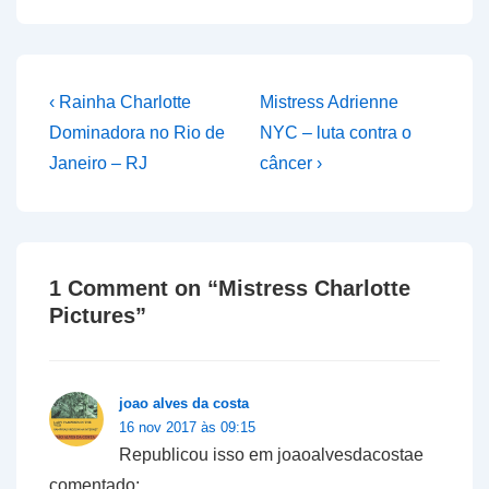
Navegação
Previous
Next
‹ Rainha Charlotte
Mistress Adrienne
Post
Post
de
Dominadora no Rio de
NYC – luta contra o
is
is
Janeiro – RJ
câncer ›
Post
1 Comment on “
Mistress Charlotte
Pictures
”
joao alves da costa
16 nov 2017 às 09:15
Republicou isso em joaoalvesdacostae
comentado: