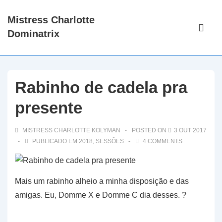
↓
Mistress Charlotte
Ir
Main
Dominatrix
para
Navigati
Me
o
Conteúdo
Principal
Rabinho de cadela pra
presente
MISTRESS CHARLOTTE KOLYMAN
POSTED ON
3 OUT 2017
PUBLICADO EM
2018
,
SESSÕES
4 COMMENTS
Mais um rabinho alheio a minha disposição e das
amigas. Eu, Domme X e Domme C dia desses. ?