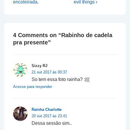
Post
Post
de
encoleirada.
evil things ›
is
is
Post
4 Comments on “
Rabinho de cadela
pra presente
”
Sizzy RJ
21 out 2017 às 00:37
So tem essa foto rainha? :(((
Acesse para responder
Rainha Charlotte
20 out 2017 às 23:41
Dessa sessão sim..