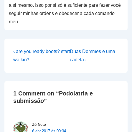
a si mesmo. Isso por si só é suficiente para fazer você
seguir minhas ordens e obedecer a cada comando
meu.
Navegação
Previous
Next
‹ are you ready boots? start
Duas Dommes e uma
Post
Post
de
walkin’!
cadela ›
is
is
Post
1 Comment on “
Podolatria e
submissão
”
Zé Neto
6 abr 2017 às 00:34