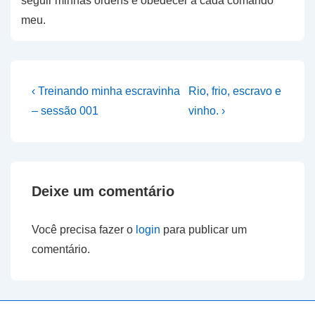
seguir minhas ordens e obedecer a cada comando
meu.
Navegação
Previous
Next
‹ Treinando minha escravinha
Rio, frio, escravo e
Post
Post
de
– sessão 001
vinho. ›
is
is
Post
Deixe um comentário
Você precisa fazer o
login
para publicar um
comentário.