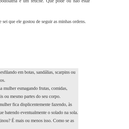
odolatria é um fetiche. Que pode ou não estar
e sei que ele gostou de seguir as minhas ordens.
sfilando em botas, sandálias, scarpins ou
os.
ma mulher esmagando frutas, comidas,
ais ou mesmo partes do seu corpo.
ulher fica displicentemente fazendo, às
ue batendo eventualmente o solado na sola.
nou? É mais ou menos isso. Como se as