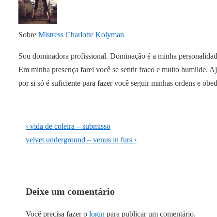
Sobre
Mistress Charlotte Kolyman
Sou dominadora profissional. Dominação é a minha personalidade,
Em minha presença farei você se sentir fraco e muito humilde. Aj
por si só é suficiente para fazer você seguir minhas ordens e o
Navegação
Previous
‹ vida de coleira – submisso
de
Post
Next
velvet underground – venus in furs ›
is
Post
Post
is
Deixe um comentário
Você precisa fazer o
login
para publicar um comentário.