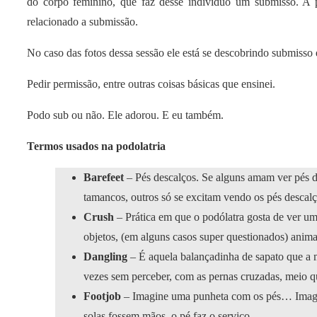
do corpo feminino, que faz desse indivíduo um submisso. A p
relacionado a submissão.
No caso das fotos dessa sessão ele está se descobrindo submisso 
Pedir permissão, entre outras coisas básicas que ensinei.
Podo sub ou não. Ele adorou. E eu também.
Termos usados na podolatria
Barefeet
– Pés descalços. Se alguns amam ver pés de
tamancos, outros só se excitam vendo os pés descalç
Crush
– Prática em que o podólatra gosta de ver u
objetos, (em alguns casos super questionados) anim
Dangling
– É aquela balançadinha de sapato que a m
vezes sem perceber, com as pernas cruzadas, meio q
Footjob
– Imagine uma punheta com os pés… Imagi
solas fossem mãos, o pé faz o serviço.