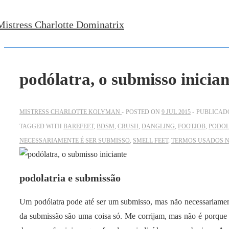
↓
Mistress Charlotte Dominatrix
Ir
para
o
Conteúdo
podólatra, o submisso inician
Principal
MISTRESS CHARLOTTE KOLYMAN
POSTED ON
9 JUL 2015
PUBLICAD
TAGGED WITH
BAREFEET
,
BDSM
,
CRUSH
,
DANGLING
,
FOOTJOB
,
PODOL
NECESSARIAMENTE É SER SUBMISSO
,
SMELL FEET
,
TERMOS USADOS N
podolatria e submissão
Um podólatra pode até ser um submisso, mas não necessariament
da submissão são uma coisa só. Me corrijam, mas não é porque o