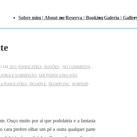
Main
Sobre mim | About me
Reserva | Booking
Galeria | Galler
Navigation
te
O EM
2015
,
PODOLATRIA
,
SESSÕES
NO COMMENTS
ATRIA E SUBMISSÃO
,
SER PODÓLATRA NÃO
A PODOLATRIA
,
TRAMPLE
,
TRAMPLING
,
WORSHIP
e. Ouço muito por aí que podolatria e a fantasia
 cara prefere olhar um pé a outra qualquer parte