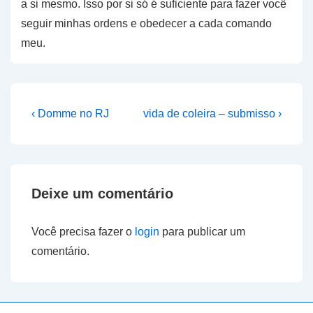
a si mesmo. Isso por si só é suficiente para fazer você
seguir minhas ordens e obedecer a cada comando
meu.
Navegação
Previous
Next
‹ Domme no RJ
vida de coleira – submisso ›
Post
Post
de
is
is
Post
Deixe um comentário
Você precisa fazer o
login
para publicar um
comentário.