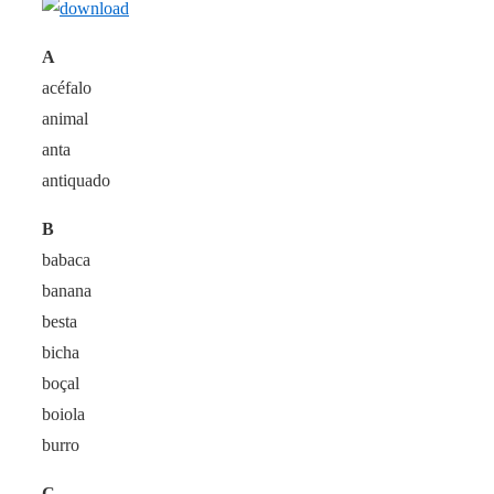
A
acéfalo
animal
anta
antiquado
B
babaca
banana
besta
bicha
boçal
boiola
burro
C