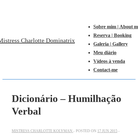
↓
Main
Ir
Navigation
Menu
para
Sobre mim | About m
o
Reserva | Booking
Mistress Charlotte Dominatrix
Conteúdo
Galeria | Gallery
Principal
Meu diário
Vídeos à venda
Contact-me
Dicionário – Humilhação
Verbal
MISTRESS CHARLOTTE KOLYMAN
POSTED ON
17 JUN 2015