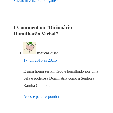
de
Post
Next
Sessão inversão e bongade ›
is
Post
Post
is
1 Comment on “
Dicionário –
Humilhação Verbal
”
marcos
disse:
17 jun 2015 às 23:15
E uma honra ser xingado e humilhado por uma
bela e poderosa Dominatrix como a Senhora
Rainha Charlotte.
Acesse para responder