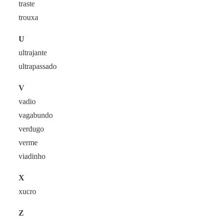
traste
trouxa
U
ultrajante
ultrapassado
V
vadio
vagabundo
verdugo
verme
viadinho
X
xucro
Z