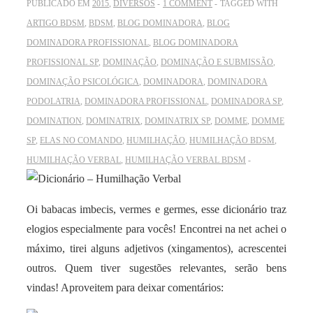
PUBLICADO EM
2015
,
DIVERSOS
1 COMMENT
TAGGED WITH
ARTIGO BDSM
,
BDSM
,
BLOG DOMINADORA
,
BLOG
DOMINADORA PROFISSIONAL
,
BLOG DOMINADORA
PROFISSIONAL SP
,
DOMINAÇÃO
,
DOMINAÇÃO E SUBMISSÃO
,
DOMINAÇÃO PSICOLÓGICA
,
DOMINADORA
,
DOMINADORA
PODOLATRIA
,
DOMINADORA PROFISSIONAL
,
DOMINADORA SP
,
DOMINATION
,
DOMINATRIX
,
DOMINATRIX SP
,
DOMME
,
DOMME
SP
,
ELAS NO COMANDO
,
HUMILHAÇÃO
,
HUMILHAÇÃO BDSM
,
HUMILHAÇÃO VERBAL
,
HUMILHAÇÃO VERBAL BDSM
Oi babacas imbecis, vermes e germes, esse dicionário traz
elogios especialmente para vocês! Encontrei na net achei o
máximo, tirei alguns adjetivos (xingamentos), acrescentei
outros. Quem tiver sugestões relevantes, serão bens
vindas! Aproveitem para deixar comentários: