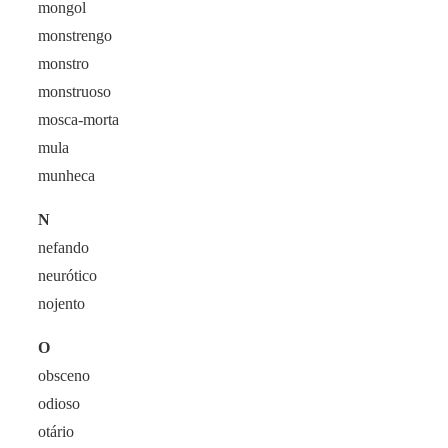
mongol
monstrengo
monstro
monstruoso
mosca-morta
mula
munheca
N
nefando
neurótico
nojento
O
obsceno
odioso
otário