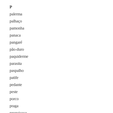
P
palerma
palhaço
pamonha
panaca
pangaré
pão-duro
paquiderme
parasita
paspalho
patife
pedante
peste
porco
praga
preguiçoso