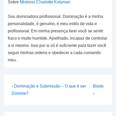
Sobre
Mistress Charlotte Kolyman
Sou dominadora profissional. Dominação é a minha
personalidade, é genuíno, é meu estilo de vida e
profissional. Em minha presença farei você se sentir
fraco e muito humilde. Ajoelhado, incapaz de controlar
a si mesmo. Isso por si só é suficiente para fazer você
seguir minhas ordens e obedecer a cada comando
meu.
Navegação
Previous
Next
‹ Dominação e Submissão – O que é ser
Boots
Post
Post
de
Domme?
›
is
is
Post